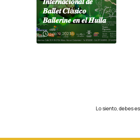
𝑰𝒏𝒕𝒆𝒓𝒏𝒂𝒄𝒊𝒐𝒏𝒂𝒍 𝒅𝒆
𝑩𝒂𝒍𝒍𝒆𝒕 𝑪𝒍á𝒔𝒊𝒄𝒐
𝑩𝒂𝒍𝒍𝒆𝒓𝒊𝒏𝒆 𝒆𝒏 𝒆𝒍 𝑯𝒖𝒊𝒍𝒂
julio 19, 2023
Lo siento, debes e