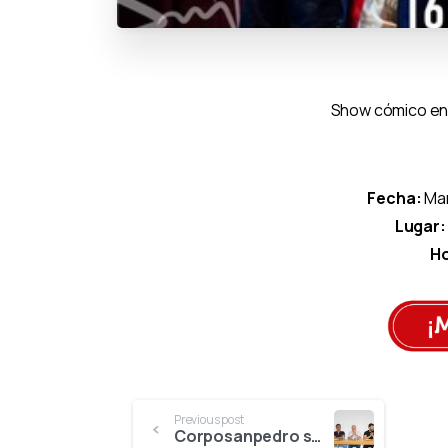
Show cómico en
Fecha:
Mar
Lugar:
Ho
Previous post
Corposanpedro seleccionó a quienes presentarán eventos del Festival del Bambuco en San Juan y San Pedro