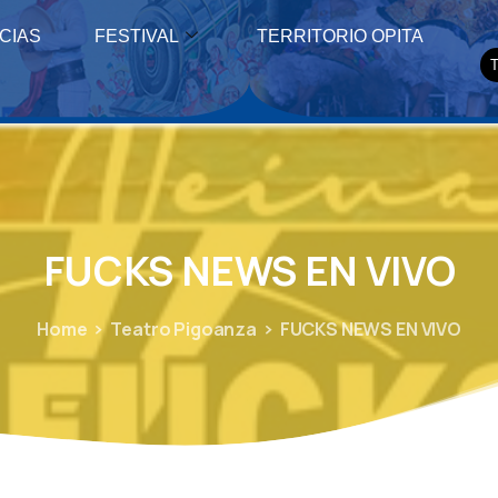
CIAS
FESTIVAL
TERRITORIO OPITA
FUCKS
NEWS
EN
VIVO
Home
Teatro Pigoanza
FUCKS NEWS EN VIVO