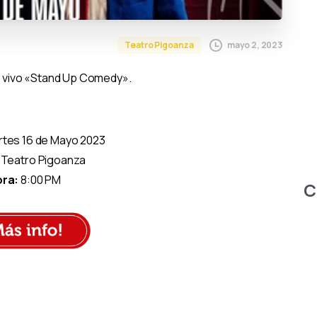
mayo 2, 2023
Teatro Pigoanza
 vivo «Stand Up Comedy».
tes 16 de Mayo 2023
Teatro Pigoanza
ra:
8:00 PM
C