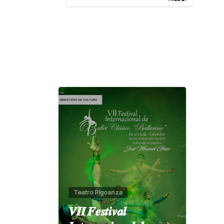
0
Teatro Pigoanza
𝑽𝑰𝑰 𝑭𝒆𝒔𝒕𝒊𝒗𝒂𝒍