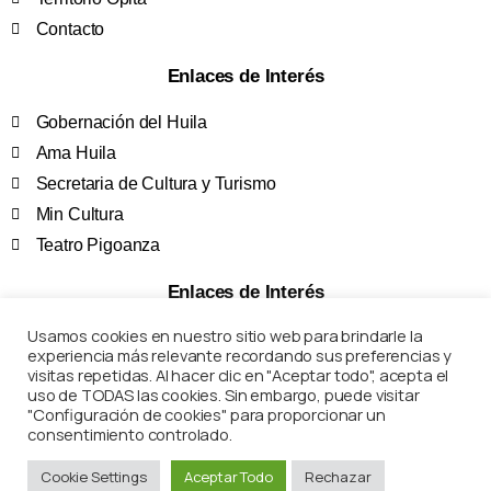
Contacto
Enlaces de Interés
Gobernación del Huila
Ama Huila
Secretaria de Cultura y Turismo
Min Cultura
Teatro Pigoanza
Enlaces de Interés
Usamos cookies en nuestro sitio web para brindarle la
Términos y Condiciones
experiencia más relevante recordando sus preferencias y
Políticas de Privacidad
visitas repetidas. Al hacer clic en "Aceptar todo", acepta el
uso de TODAS las cookies. Sin embargo, puede visitar
Preguntas Frecuentes
"Configuración de cookies" para proporcionar un
Marco Legal
consentimiento controlado.
Cookie Settings
Aceptar Todo
Rechazar
Corposanpedro – Todos los derechos reservados