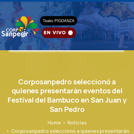
Teatro PIGOANZA
Corposanpedro
seleccionó
a
quienes
presentarán
eventos
del
Festival
del
Bambuco
en
San
Juan
y
San
Pedro
Home
Noticias
Corposanpedro seleccionó a quienes presentarán