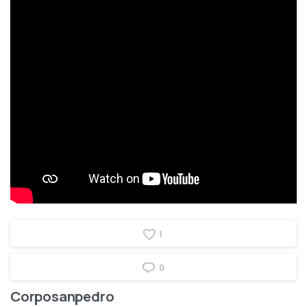
1
0
Corposanpedro