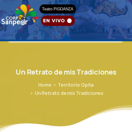
Teatro PIGOANZA
Un
Retrato
de
mis
Tradiciones
Home
Territorio Opita
Un Retrato de mis Tradiciones