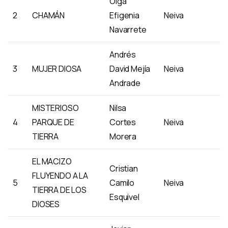
Olga
2
CHAMÁN
Efigenia
Neiva
Navarrete
Andrés
3
MUJER DIOSA
David Mejía
Neiva
Andrade
MISTERIOSO
Nilsa
4
PARQUE DE
Cortes
Neiva
TIERRA
Morera
EL MACIZO
Cristian
FLUYENDO A LA
5
Camilo
Neiva
TIERRA DE LOS
Esquivel
DIOSES