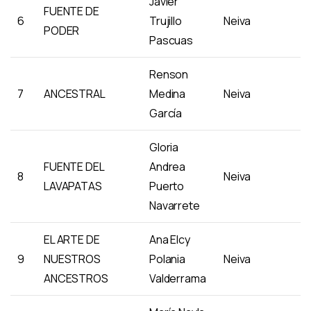
Javier
FUENTE DE
6
Trujillo
Neiva
PODER
Pascuas
Renson
7
ANCESTRAL
Medina
Neiva
García
Gloria
FUENTE DEL
Andrea
8
Neiva
LAVAPATAS
Puerto
Navarrete
EL ARTE DE
Ana Elcy
9
NUESTROS
Polania
Neiva
ANCESTROS
Valderrama