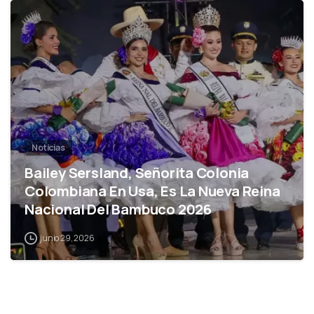
0
Noticias
Bailey Sersland, Señorita Colonia
Colombiana En Usa, Es La Nueva Reina
Nacional Del Bambuco 2026
junio 29, 2026