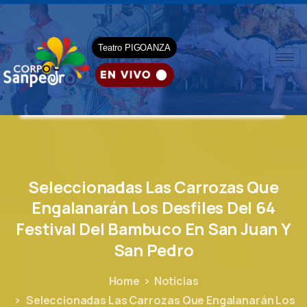
Teatro PIGOANZA
Seleccionadas
Las
Carrozas
Que
Engalanarán
Los
Desfiles
Del
64
Festival
Del
Bambuco
En
San
Juan
Y
San
Pedro
Home
Noticias
Seleccionadas Las Carrozas Que Engalanarán Los