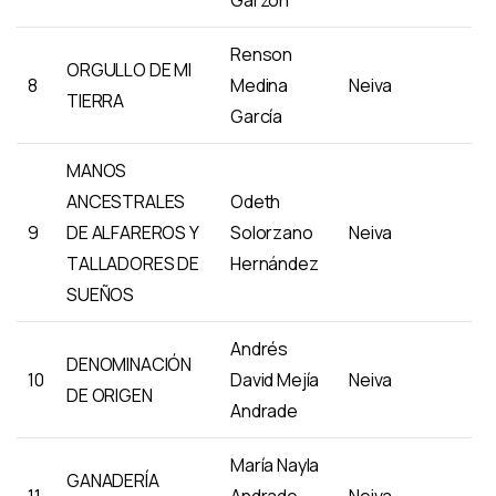
Renson
ORGULLO DE MI
8
Medina
Neiva
TIERRA
García
MANOS
ANCESTRALES
Odeth
9
DE ALFAREROS Y
Solorzano
Neiva
TALLADORES DE
Hernández
SUEÑOS
Andrés
DENOMINACIÓN
10
David Mejía
Neiva
DE ORIGEN
Andrade
María Nayla
GANADERÍA
11
Andrade
Neiva