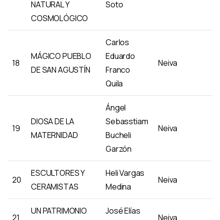
NATURAL Y
Soto
COSMOLÓGICO
Carlos
MÁGICO PUEBLO
Eduardo
18
Neiva
DE SAN AGUSTÍN
Franco
Quila
Ángel
DIOSA DE LA
Sebasstiam
19
Neiva
MATERNIDAD
Bucheli
Garzón
ESCULTORES Y
Heli Vargas
20
Neiva
CERAMISTAS
Medina
UN PATRIMONIO
José Elías
21
Neiva