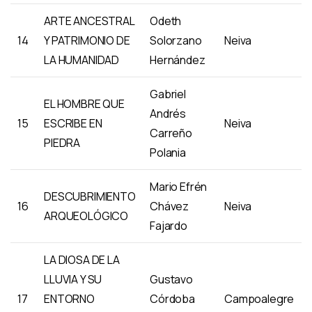
ARTE ANCESTRAL
Odeth
14
Y PATRIMONIO DE
Solorzano
Neiva
LA HUMANIDAD
Hernández
Gabriel
EL HOMBRE QUE
Andrés
15
ESCRIBE EN
Neiva
Carreño
PIEDRA
Polania
Mario Efrén
DESCUBRIMIENTO
16
Chávez
Neiva
ARQUEOLÓGICO
Fajardo
LA DIOSA DE LA
LLUVIA Y SU
Gustavo
17
ENTORNO
Córdoba
Campoalegre