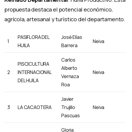
propuesta destaca el potencial económico,
agrícola, artesanal y turístico del departamento.
PASIFLORA DEL
José Elías
1
Neiva
HUILA
Barrera
Carlos
PISCICULTURA
Alberto
2
INTERNACIONAL
Neiva
Vernaza
DEL HUILA
Roa
Javier
3
LA CACAOTERA
Trujillo
Neiva
Pascuas
Gloria