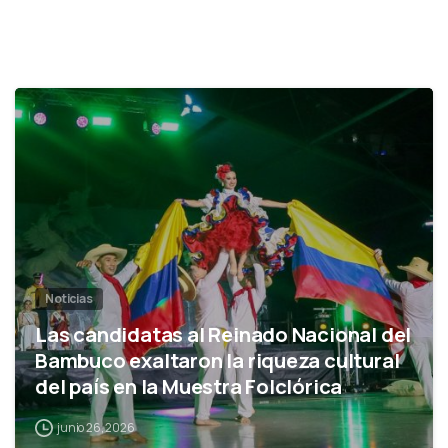
0
Noticias
Las candidatas al Reinado Nacional del
Bambuco exaltaron la riqueza cultural
del país en la Muestra Folclórica
junio 26, 2026