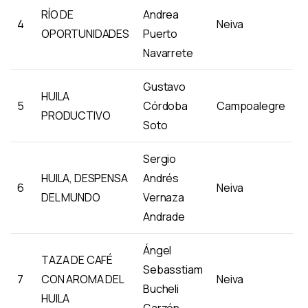
RÍO DE
Andrea
4
Neiva
OPORTUNIDADES
Puerto
Navarrete
Gustavo
HUILA
5
Córdoba
Campoalegre
PRODUCTIVO
Soto
Sergio
HUILA, DESPENSA
Andrés
6
Neiva
DEL MUNDO
Vernaza
Andrade
Ángel
TAZA DE CAFÉ
Sebasstiam
7
CON AROMA DEL
Neiva
Bucheli
HUILA
Garzón