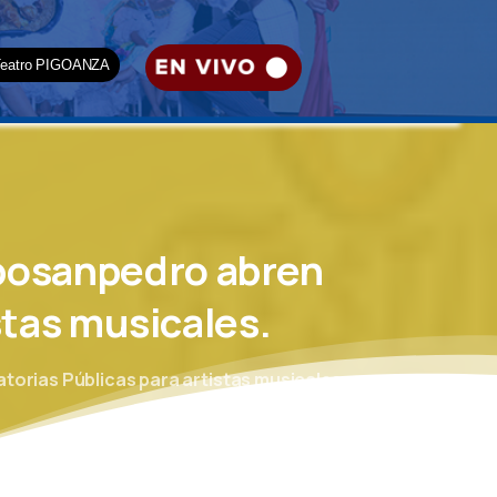
Teatro PIGOANZA
posanpedro
abren
stas
musicales.
rias Públicas para artistas musicales.