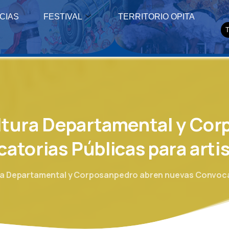
CIAS
FESTIVAL
TERRITORIO OPITA
ltura
Departamental
y
Cor
atorias
Públicas
para
arti
ra Departamental y Corposanpedro abren nuevas Convocato