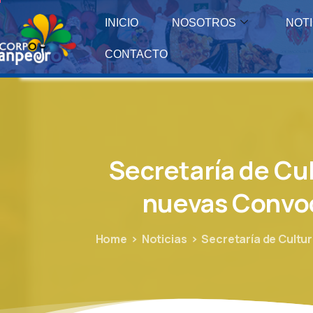
INICIO
NOSOTROS
NOTI
CONTACTO
Secretaría
de
Cu
nuevas
Convoc
Home
Noticias
Secretaría de Cultu