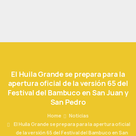
El
Huila
Grande
se
prepara
para
la
apertura
oficial
de
la
versión
65
del
Festival
del
Bambuco
en
San
Juan
y
San
Pedro
Home
Noticias
El Huila Grande se prepara para la apertura oficial
de la versión 65 del Festival del Bambuco en San