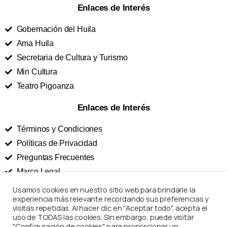
Enlaces de Interés
Gobernación del Huila
Ama Huila
Secretaria de Cultura y Turismo
Min Cultura
Teatro Pigoanza
Enlaces de Interés
Términos y Condiciones
Políticas de Privacidad
Preguntas Frecuentes
Marco Legal
Usamos cookies en nuestro sitio web para brindarle la
Corposanpedro – Todos los derechos reservados
experiencia más relevante recordando sus preferencias y
visitas repetidas. Al hacer clic en "Aceptar todo", acepta el
uso de TODAS las cookies. Sin embargo, puede visitar
"Configuración de cookies" para proporcionar un