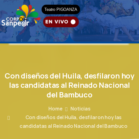
Teatro PIGOANZA
Con
diseños
del
Huila,
desfilaron
hoy
las
candidatas
al
Reinado
Nacional
del
Bambuco
Home
Noticias
Con diseños del Huila, desfilaron hoy las
candidatas al Reinado Nacional del Bambuco