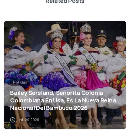
Related Posts
0
Noticias
Bailey Sersland, Señorita Colonia
Colombiana En Usa, Es La Nueva Reina
Nacional Del Bambuco 2026
junio 29, 2026