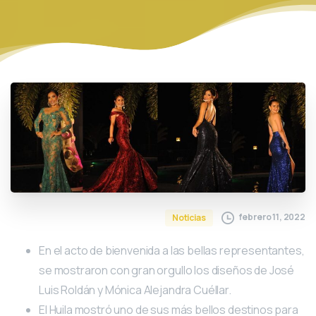
febrero 11, 2022
Noticias
En el acto de bienvenida a las bellas representantes,
se mostraron con gran orgullo los diseños de José
Luis Roldán y Mónica Alejandra Cuéllar.
El Huila mostró uno de sus más bellos destinos para