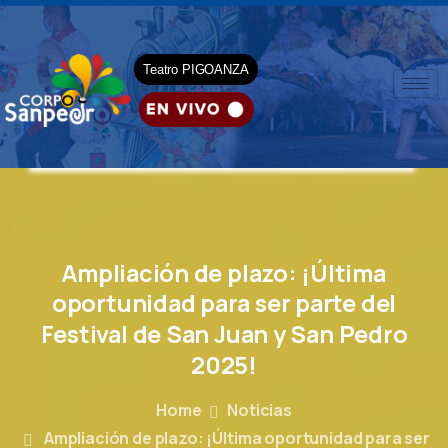
Teatro PIGOANZA
Ampliación
de
plazo:
¡Última
oportunidad
para
ser
parte
del
Festival
de
San
Juan
y
San
Pedro
2025!
Home
Noticias
Ampliación de plazo: ¡Última oportunidad para ser