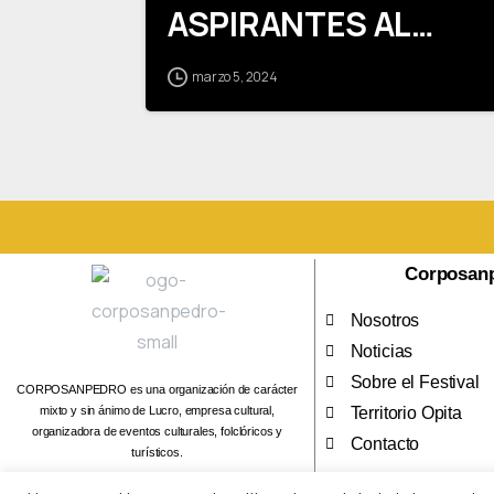
ASPIRANTES AL
CARGO DE REVISOR
marzo 5, 2024
FISCAL PERIODO
2024-2026
Corposan
Nosotros
Noticias
Sobre el Festival
CORPOSANPEDRO es una organización de carácter
mixto y sin ánimo de Lucro, empresa cultural,
Territorio Opita
organizadora de eventos culturales, folclóricos y
Contacto
turísticos.